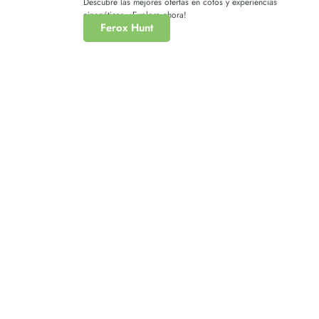
Descubre las mejores ofertas en cotos y experiencias
cinegéticas. ¡Explora ahora!
Ferox Hunt