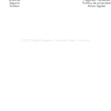
Licencias
Preguntas Frecuentes
Seguros
Política de privacidad
Sorteos
Avisos legales
©2025 DigitalCinegetics. Desarrollo Web:
silviaferod